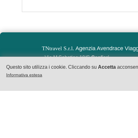
TNtravel S.r.l.
Agenzia Avendrace Viagg
- Via M.Sabotino 10/C
Cagliari
- Tel. 0039.
070.2086124
- email:
info@tntra
Questo sito utilizza i cookie. Cliccando su
Accetta
acconsenti
Informativa estesa
P.IVA:
IT02793620929
privacy
cookie