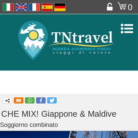
o
0


q
CHE MIX! Giappone & Maldive
Soggiorno combinato