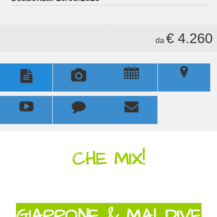
€ 4.260
da
u
;





CHE MIX!
GIAPPONE & MALDIVE