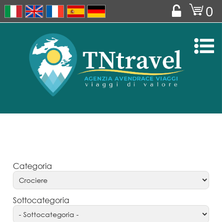
o
0


Categoria
Sottocategoria