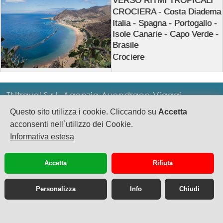
CROCIERA - Costa Diadema
Italia - Spagna - Portogallo -
Isole Canarie - Capo Verde -
Brasile
Crociere
TNtravel S.r.l. Agenzia Avendrace Viaggi
Questo sito utilizza i cookie. Cliccando su
Accetta
P.IVA: IT02793620929 - Via M.Sabotino 10/C
acconsenti nell`utilizzo dei Cookie.
Cagliari - Tel. 0039.070.2086124 -
Informativa estesa
info@tntravel.net
privacy
cookie
Accetta
Rifiuta
Personalizza
Info
Chiudi