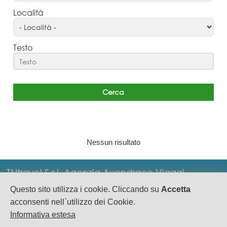
Località
Testo
Nessun risultato
TNtravel S.r.l. Agenzia Avendrace Viaggi
Questo sito utilizza i cookie. Cliccando su
Accetta
P.IVA: IT02793620929 - Via M.Sabotino 10/C
acconsenti nell`utilizzo dei Cookie.
Cagliari - Tel. 0039.070.2086124 -
Informativa estesa
info@tntravel.net