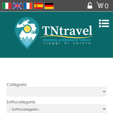
o
0


Categoria
Sottocategoria