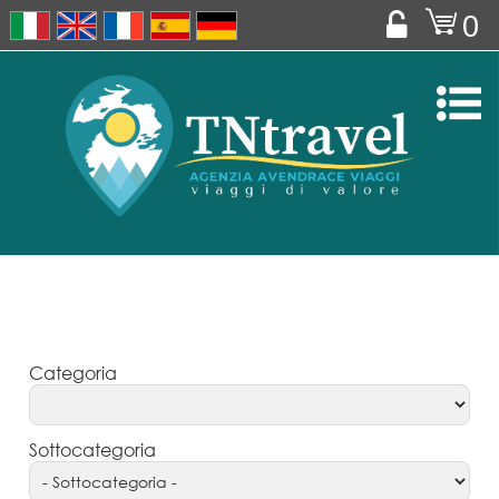
o
0


Categoria
Sottocategoria