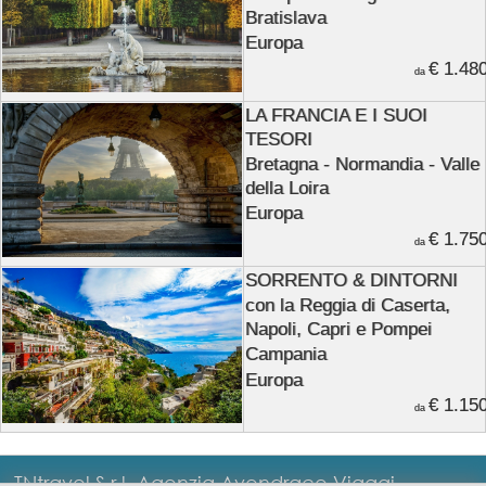
Bratislava
Europa
€ 1.48
da
LA FRANCIA E I SUOI
TESORI
Bretagna - Normandia - Valle
della Loira
Europa
€ 1.75
da
SORRENTO & DINTORNI
con la Reggia di Caserta,
Napoli, Capri e Pompei
Campania
Europa
€ 1.15
da
TNtravel S.r.l. Agenzia Avendrace Viaggi