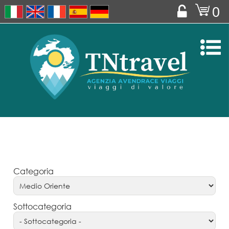
o
0


Categoria
Sottocategoria