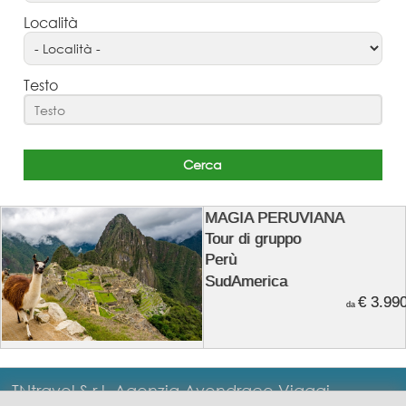
Località
Testo
MAGIA PERUVIANA
Tour di gruppo
Perù
SudAmerica
€ 3.99
da
TNtravel S.r.l. Agenzia Avendrace Viaggi