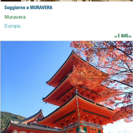
Soggiorno a MURAVERA
Muravera
Europa
€ 845
da
,00