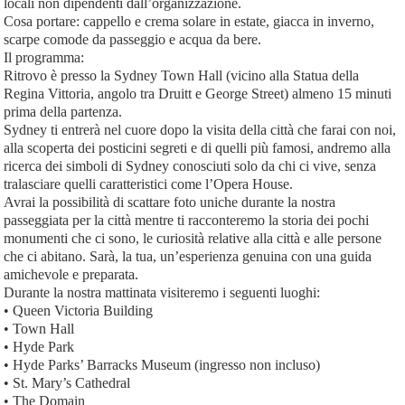
locali non dipendenti dall’organizzazione.
Cosa portare: cappello e crema solare in estate, giacca in inverno,
scarpe comode da passeggio e acqua da bere.
Il programma:
Ritrovo è presso la Sydney Town Hall (vicino alla Statua della
Regina Vittoria, angolo tra Druitt e George Street) almeno 15 minuti
prima della partenza.
Sydney ti entrerà nel cuore dopo la visita della città che farai con noi,
alla scoperta dei posticini segreti e di quelli più famosi, andremo alla
ricerca dei simboli di Sydney conosciuti solo da chi ci vive, senza
tralasciare quelli caratteristici come l’Opera House.
Avrai la possibilità di scattare foto uniche durante la nostra
passeggiata per la città mentre ti racconteremo la storia dei pochi
monumenti che ci sono, le curiosità relative alla città e alle persone
che ci abitano. Sarà, la tua, un’esperienza genuina con una guida
amichevole e preparata.
Durante la nostra mattinata visiteremo i seguenti luoghi:
• Queen Victoria Building
• Town Hall
• Hyde Park
• Hyde Parks’ Barracks Museum (ingresso non incluso)
• St. Mary’s Cathedral
• The Domain