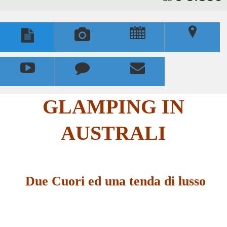
u
;





GLAMPING IN
AUSTRALI
Due Cuori ed una tenda di lusso