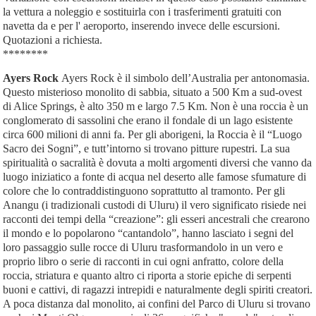
la vettura a noleggio e sostituirla con i trasferimenti gratuiti con
navetta da e per l' aeroporto, inserendo invece delle escursioni.
Quotazioni a richiesta.
********
Ayers Rock
Ayers Rock è il simbolo dell’Australia per antonomasia.
Questo misterioso monolito di sabbia, situato a 500 Km a sud-ovest
di Alice Springs, è alto 350 m e largo 7.5 Km. Non è una roccia è un
conglomerato di sassolini che erano il fondale di un lago esistente
circa 600 milioni di anni fa. Per gli aborigeni, la Roccia è il “Luogo
Sacro dei Sogni”, e tutt’intorno si trovano pitture rupestri. La sua
spiritualità o sacralità è dovuta a molti argomenti diversi che vanno da
luogo iniziatico a fonte di acqua nel deserto alle famose sfumature di
colore che lo contraddistinguono soprattutto al tramonto. Per gli
Anangu (i tradizionali custodi di Uluru) il vero significato risiede nei
racconti dei tempi della “creazione”: gli esseri ancestrali che crearono
il mondo e lo popolarono “cantandolo”, hanno lasciato i segni del
loro passaggio sulle rocce di Uluru trasformandolo in un vero e
proprio libro o serie di racconti in cui ogni anfratto, colore della
roccia, striatura e quanto altro ci riporta a storie epiche di serpenti
buoni e cattivi, di ragazzi intrepidi e naturalmente degli spiriti creatori.
A poca distanza dal monolito, ai confini del Parco di Uluru si trovano