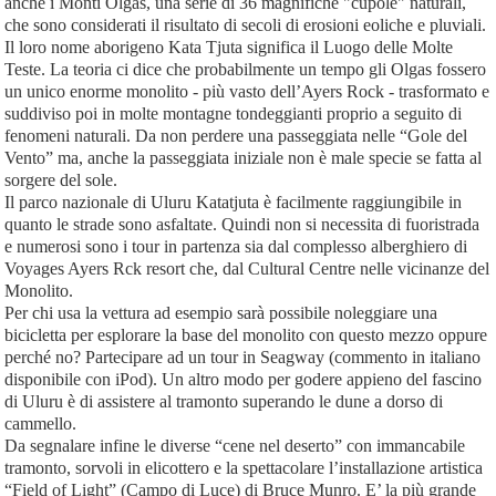
anche i Monti Olgas, una serie di 36 magnifiche "cupole" naturali,
che sono considerati il risultato di secoli di erosioni eoliche e pluviali.
Il loro nome aborigeno Kata Tjuta significa il Luogo delle Molte
Teste. La teoria ci dice che probabilmente un tempo gli Olgas fossero
un unico enorme monolito - più vasto dell’Ayers Rock - trasformato e
suddiviso poi in molte montagne tondeggianti proprio a seguito di
fenomeni naturali. Da non perdere una passeggiata nelle “Gole del
Vento” ma, anche la passeggiata iniziale non è male specie se fatta al
sorgere del sole.
Il parco nazionale di Uluru Katatjuta è facilmente raggiungibile in
quanto le strade sono asfaltate. Quindi non si necessita di fuoristrada
e numerosi sono i tour in partenza sia dal complesso alberghiero di
Voyages Ayers Rck resort che, dal Cultural Centre nelle vicinanze del
Monolito.
Per chi usa la vettura ad esempio sarà possibile noleggiare una
bicicletta per esplorare la base del monolito con questo mezzo oppure
perché no? Partecipare ad un tour in Seagway (commento in italiano
disponibile con iPod). Un altro modo per godere appieno del fascino
di Uluru è di assistere al tramonto superando le dune a dorso di
cammello.
Da segnalare infine le diverse “cene nel deserto” con immancabile
tramonto, sorvoli in elicottero e la spettacolare l’installazione artistica
“Field of Light” (Campo di Luce) di Bruce Munro. E’ la più grande