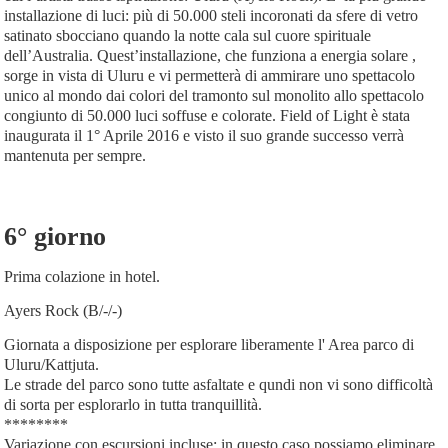
installazione di luci: più di 50.000 steli incoronati da sfere di vetro
satinato sbocciano quando la notte cala sul cuore spirituale
dell’Australia. Quest’installazione, che funziona a energia solare ,
sorge in vista di Uluru e vi permetterà di ammirare uno spettacolo
unico al mondo dai colori del tramonto sul monolito allo spettacolo
congiunto di 50.000 luci soffuse e colorate. Field of Light è stata
inaugurata il 1° Aprile 2016 e visto il suo grande successo verrà
mantenuta per sempre.
6° giorno
Prima colazione in hotel.
Ayers Rock (B/-/-)
Giornata a disposizione per esplorare liberamente l' Area parco di
Uluru/Kattjuta.
Le strade del parco sono tutte asfaltate e qundi non vi sono difficoltà
di sorta per esplorarlo in tutta tranquillità.
********
Variazione con escursioni incluse: in questo caso possiamo eliminare