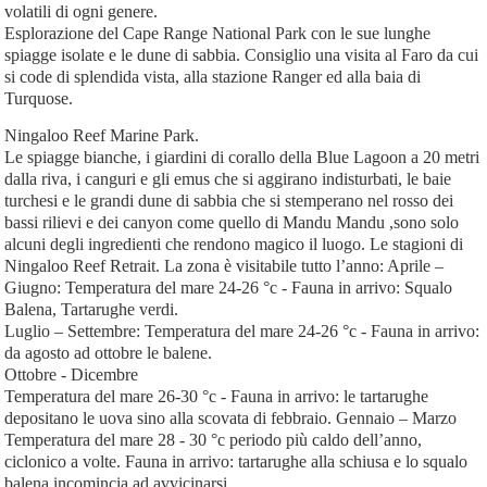
volatili di ogni genere.
Esplorazione del Cape Range National Park con le sue lunghe
spiagge isolate e le dune di sabbia. Consiglio una visita al Faro da cui
si code di splendida vista, alla stazione Ranger ed alla baia di
Turquose.
Ningaloo Reef Marine Park.
Le spiagge bianche, i giardini di corallo della Blue Lagoon a 20 metri
dalla riva, i canguri e gli emus che si aggirano indisturbati, le baie
turchesi e le grandi dune di sabbia che si stemperano nel rosso dei
bassi rilievi e dei canyon come quello di Mandu Mandu ,sono solo
alcuni degli ingredienti che rendono magico il luogo. Le stagioni di
Ningaloo Reef Retrait. La zona è visitabile tutto l’anno: Aprile –
Giugno: Temperatura del mare 24-26 °c - Fauna in arrivo: Squalo
Balena, Tartarughe verdi.
Luglio – Settembre: Temperatura del mare 24-26 °c - Fauna in arrivo:
da agosto ad ottobre le balene.
Ottobre - Dicembre
Temperatura del mare 26-30 °c - Fauna in arrivo: le tartarughe
depositano le uova sino alla scovata di febbraio. Gennaio – Marzo
Temperatura del mare 28 - 30 °c periodo più caldo dell’anno,
ciclonico a volte. Fauna in arrivo: tartarughe alla schiusa e lo squalo
balena incomincia ad avvicinarsi.