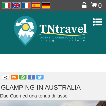
o
0


q
GLAMPING IN AUSTRALIA
Due Cuori ed una tenda di lusso