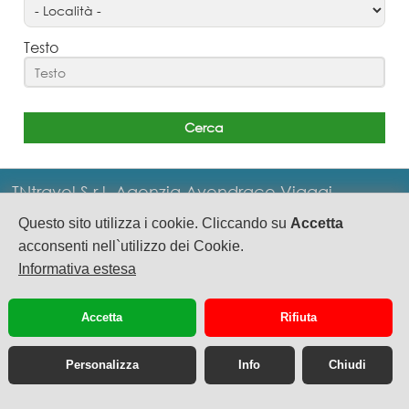
Testo
TNtravel S.r.l. Agenzia Avendrace Viaggi
Questo sito utilizza i cookie. Cliccando su
Accetta
P.IVA: IT02793620929 - Via M.Sabotino 10/C
acconsenti nell`utilizzo dei Cookie.
Cagliari - Tel. 0039.070.2086124 -
Informativa estesa
info@tntravel.net
privacy
cookie
Accetta
Rifiuta
Personalizza
Info
Chiudi