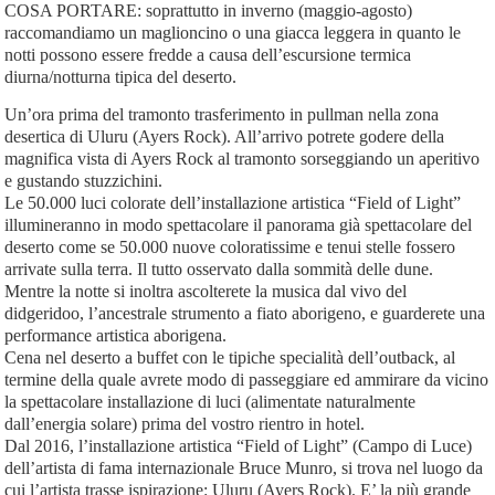
COSA PORTARE: soprattutto in inverno (maggio-agosto)
raccomandiamo un maglioncino o una giacca leggera in quanto le
notti possono essere fredde a causa dell’escursione termica
diurna/notturna tipica del deserto.
Un’ora prima del tramonto trasferimento in pullman nella zona
desertica di Uluru (Ayers Rock). All’arrivo potrete godere della
magnifica vista di Ayers Rock al tramonto sorseggiando un aperitivo
e gustando stuzzichini.
Le 50.000 luci colorate dell’installazione artistica “Field of Light”
illumineranno in modo spettacolare il panorama già spettacolare del
deserto come se 50.000 nuove coloratissime e tenui stelle fossero
arrivate sulla terra. Il tutto osservato dalla sommità delle dune.
Mentre la notte si inoltra ascolterete la musica dal vivo del
didgeridoo, l’ancestrale strumento a fiato aborigeno, e guarderete una
performance artistica aborigena.
Cena nel deserto a buffet con le tipiche specialità dell’outback, al
termine della quale avrete modo di passeggiare ed ammirare da vicino
la spettacolare installazione di luci (alimentate naturalmente
dall’energia solare) prima del vostro rientro in hotel.
Dal 2016, l’installazione artistica “Field of Light” (Campo di Luce)
dell’artista di fama internazionale Bruce Munro, si trova nel luogo da
cui l’artista trasse ispirazione: Uluru (Ayers Rock). E’ la più grande