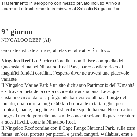
Trasferimento in aeroporto con mezzo privato incluso.Arrivo a
Learmont e trasferimento in minivan al Sal salis Ningaloo Reef.
9° giorno
NINGALOO REEF (AI)
Giornate dedicate al mare, al relax ed alle attività in loco.
Ningaloo Reef
La Barriera Corallina non finisce con quella del
Queensland ma nel Ningaloo Reef Park, parco costiero ricco di
magnifici fondali corallini, l’esperto diver ne troverà una piacevole
variante.
Il Ningaloo Marine Park è un sito dichiarato Patrimonio dell’Umanità
e si trova a metà della costa occidentale australiana. Le acque
cristalline circondano la più grande barriera corallina a frange del
mondo, una barriera lunga 260 km brulicante di tartarughe, pesci
tropicali, mante, megattere e il singolare squalo balena. Nessun altro
luogo al mondo permette una simile concentrazione di queste creature
a questi livelli, come la Ningaloo Reef.
Il Ningaloo Reef confina con il Cape Range National Park, sulla terra
ferma, un’oasi protetta per piccoli e grandi canguri, wallabies, emù e