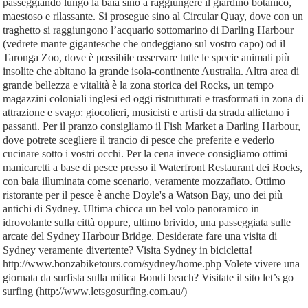
passeggiando lungo la baia sino a raggiungere il giardino botanico,
maestoso e rilassante. Si prosegue sino al Circular Quay, dove con un
traghetto si raggiungono l’acquario sottomarino di Darling Harbour
(vedrete mante gigantesche che ondeggiano sul vostro capo) od il
Taronga Zoo, dove è possibile osservare tutte le specie animali più
insolite che abitano la grande isola-continente Australia. Altra area di
grande bellezza e vitalità è la zona storica dei Rocks, un tempo
magazzini coloniali inglesi ed oggi ristrutturati e trasformati in zona di
attrazione e svago: giocolieri, musicisti e artisti da strada allietano i
passanti. Per il pranzo consigliamo il Fish Market a Darling Harbour,
dove potrete scegliere il trancio di pesce che preferite e vederlo
cucinare sotto i vostri occhi. Per la cena invece consigliamo ottimi
manicaretti a base di pesce presso il Waterfront Restaurant dei Rocks,
con baia illuminata come scenario, veramente mozzafiato. Ottimo
ristorante per il pesce è anche Doyle's a Watson Bay, uno dei più
antichi di Sydney. Ultima chicca un bel volo panoramico in
idrovolante sulla città oppure, ultimo brivido, una passeggiata sulle
arcate del Sydney Harbour Bridge. Desiderate fare una visita di
Sydney veramente divertente? Visita Sydney in bicicletta!
http://www.bonzabiketours.com/sydney/home.php Volete vivere una
giornata da surfista sulla mitica Bondi beach? Visitate il sito let’s go
surfing (http://www.letsgosurfing.com.au/)