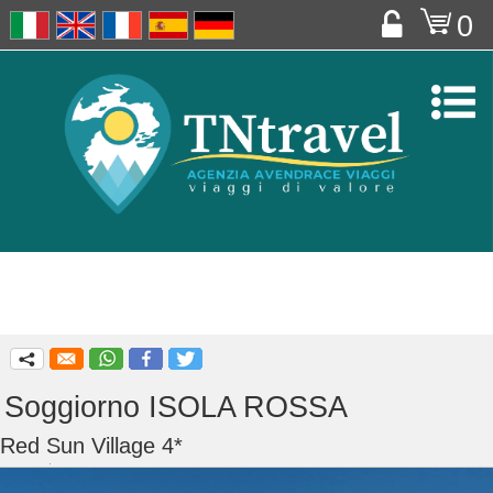
o
0


q
Soggiorno ISOLA ROSSA
Red Sun Village 4*