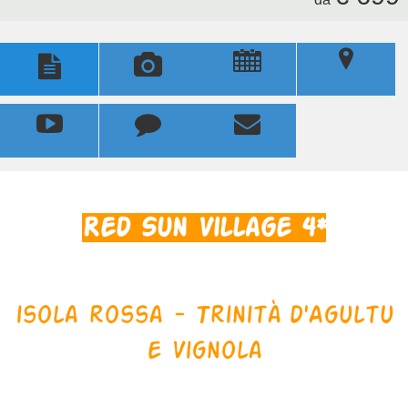
u
;





Red Sun Village 4*
isola rossa - Trinità d'Agultu
e Vignola